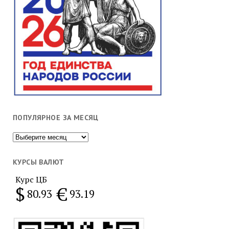
ПОПУЛЯРНОЕ ЗА МЕСЯЦ
Популярное
за
месяц
КУРСЫ ВАЛЮТ
Курс ЦБ
$
€
80.93
93.19