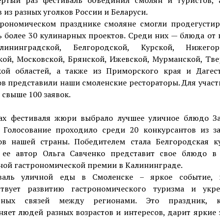
ертый раз фестиваль объединил смолян и туристов, 
 из разных уголков России и Беларуси.
трономическом празднике смоляне смогли продегустир
 более 30 кулинарных проектов. Среди них — блюда от
ининградской, Белгородской, Курской, Нижегор
кой, Московской, Брянской, Ижевской, Мурманской, Тве
кой областей, а также из Приморского края и Дагест
в представили наши смоленские рестораторы. Для учас
свыше 100 заявок.
ах фестиваля жюри выбрало лучшее уличное блюдо З
. Голосование проходило среди 20 конкурсантов из з
ов нашей страны. Победителем стала Белгородская ку
 ее автор Ольга Савченко представит свое блюдо в
ной гастрономической премии в Калининграде.
валь уличной еды в Смоленске – яркое событие, 
ствует развитию гастрономического туризма и укр
урных связей между регионами. Это праздник, к
яет людей разных возрастов и интересов, дарит яркие