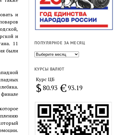
а также
овать и
 поваров
одской,
рской и
ПОПУЛЯРНОЕ ЗА МЕСЯЦ
ана. 11
тия были
Популярное
за
месяц
КУРСЫ ВАЛЮТ
ападной
Курс ЦБ
ападных
$
€
80.93
93.19
лебяка.
 финале
которое
еплению
оторый
 эмоции.