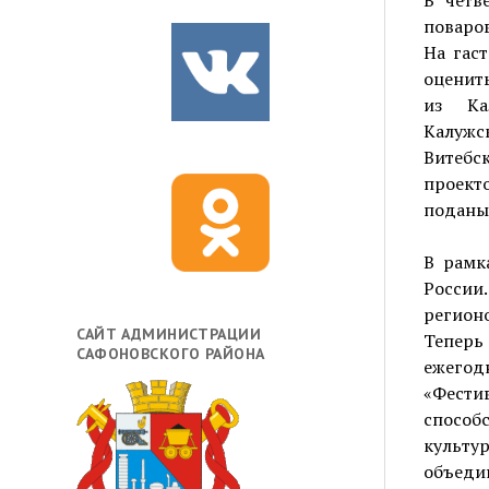
В четв
поваров
На гас
оценить
из Кал
Калужс
Витебс
проекто
поданы 
В рамк
России
регион
САЙТ АДМИНИСТРАЦИИ
Теперь
САФОНОВСКОГО РАЙОНА
ежегод
«Фести
способ
культ
объедин