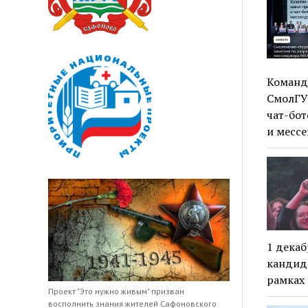
Команда
СмолГУ
чат-бо
и месс
1 декаб
кандида
рамках
Проект "Это нужно живым" призван
восполнить знания жителей Сафоновского