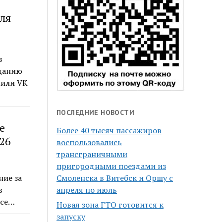
ля
з
зданию
пили VK
ПОСЛЕДНИЕ НОВОСТИ
е
Более 40 тысяч пассажиров
26
воспользовались
трансграничными
пригородными поездами из
ние за
Смоленска в Витебск и Оршу с
в
апреля по июль
все…
Новая зона ГТО готовится к
запуску