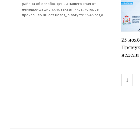
района об освобождении нашего края от
немецко-фашистских захватчиков, которое
произошло 80 лет назад, в августе 1943 года.
25 нояб
Прямую 
недели 
Навиг
1
по
запис