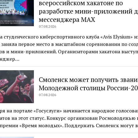
всероссийском хакатоне по
разработке мини-приложений д
мессенджера MAX
07.08.2026
 студенческого киберспортивного клуба «Avis Elysium» и
 заняла первое место в масштабном соревновании по со
тов и мини-приложений. Организаторами хакатона высту
енджер…
Смоленск может получить звани
Молодежной столицы России-20
07.08.2026
ря на портале «Госуслуги» начинается народное голосова
тов на этот статус. Конкурс организован Росмолодежью 
 премии «Время молодых». Поддержать Смоленск могут 