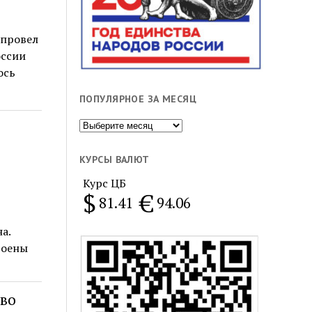
 провел
оссии
ось
ПОПУЛЯРНОЕ ЗА МЕСЯЦ
Популярное
за
месяц
КУРСЫ ВАЛЮТ
Курс ЦБ
$
€
81.41
94.06
а.
роены
 во