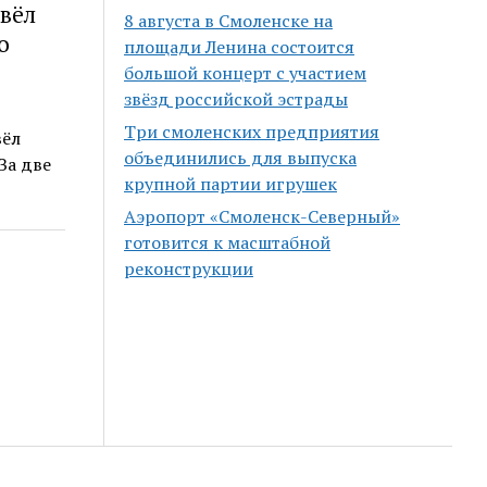
вёл
8 августа в Смоленске на
о
площади Ленина состоится
большой концерт с участием
звёзд российской эстрады
Три смоленских предприятия
вёл
объединились для выпуска
За две
крупной партии игрушек
Аэропорт «Смоленск-Северный»
готовится к масштабной
реконструкции