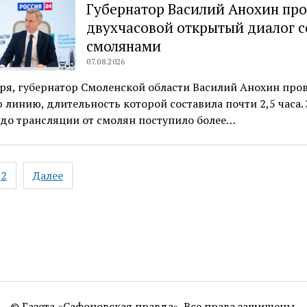
Губернатор Василий Анохин про
двухчасовой открытый диалог с
смолянами
07.08.2026
ря, губернатор Смоленской области Василий Анохин про
линию, длительность которой составила почти 2,5 часа. 
до трансляции от смолян поступило более…
ация
2
Далее
ям
© Газета «Сафоновская правда». Все права защищены.