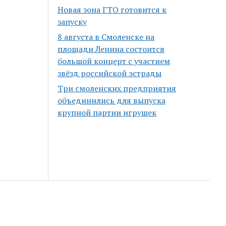
Новая зона ГТО готовится к
запуску
8 августа в Смоленске на
площади Ленина состоится
большой концерт с участием
звёзд российской эстрады
Три смоленских предприятия
объединились для выпуска
крупной партии игрушек
Scroll
to