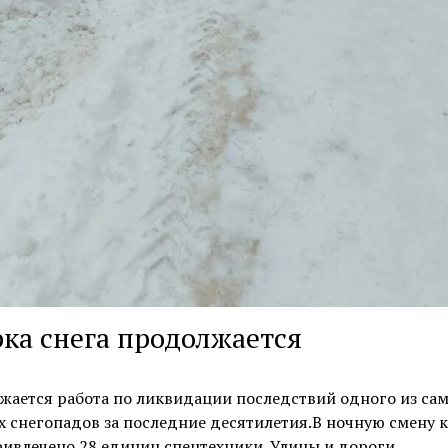
ка снега продолжается
жается работа по ликвидации последствий одного из са
 снегопадов за последние десятилетия.В ночную смену к
ривлечено 28 единиц спецтехники. Улицы и дороги…