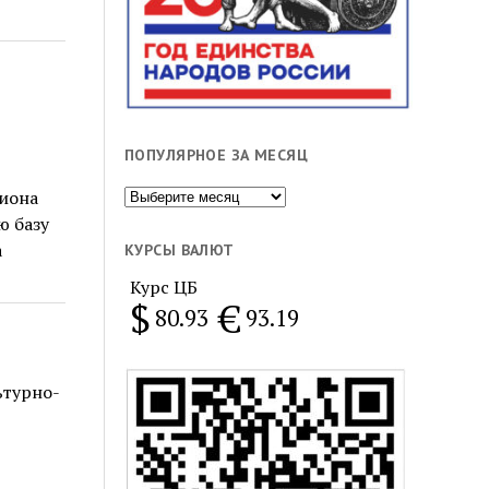
ПОПУЛЯРНОЕ ЗА МЕСЯЦ
Популярное
гиона
за
ю базу
месяц
а
КУРСЫ ВАЛЮТ
Курс ЦБ
$
€
80.93
93.19
ьтурно-