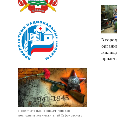
В город
организ
жилища
пролет
Проект "Это нужно живым" призван
восполнить знания жителей Сафоновского