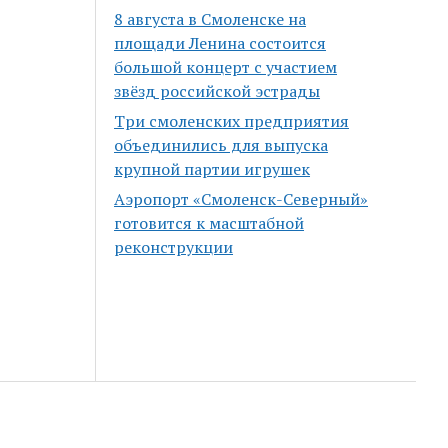
8 августа в Смоленске на
площади Ленина состоится
большой концерт с участием
звёзд российской эстрады
Три смоленских предприятия
объединились для выпуска
крупной партии игрушек
Аэропорт «Смоленск-Северный»
готовится к масштабной
реконструкции
Scroll