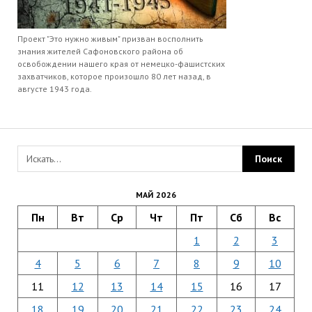
Проект "Это нужно живым" призван восполнить
знания жителей Сафоновского района об
освобождении нашего края от немецко-фашистских
захватчиков, которое произошло 80 лет назад, в
августе 1943 года.
МАЙ 2026
Пн
Вт
Ср
Чт
Пт
Сб
Вс
1
2
3
4
5
6
7
8
9
10
11
12
13
14
15
16
17
18
19
20
21
22
23
24