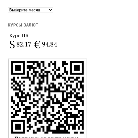
Популярное
за
месяц
КУРСЫ ВАЛЮТ
Курс ЦБ
$
€
82.17
94.84