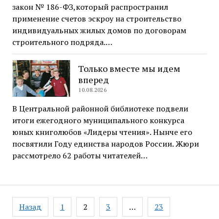
закон № 186-ФЗ,который распространил
применение счетов эскроу на строительство
индивидуальных жилых домов по договорам
строительного подряда.…
Только вместе мы идем
вперед
10.08.2026
В Центральной районной библиотеке подвели
итоги ежегодного муниципального конкурса
юных книголюбов «Лидеры чтения». Нынче его
посвятили Году единства народов России. Жюри
рассмотрело 62 работы читателей…
Навигация
Назад
1
2
3
…
23
по