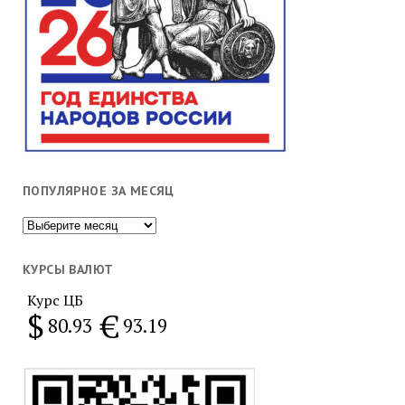
ПОПУЛЯРНОЕ ЗА МЕСЯЦ
Популярное
за
месяц
КУРСЫ ВАЛЮТ
Курс ЦБ
$
€
80.93
93.19