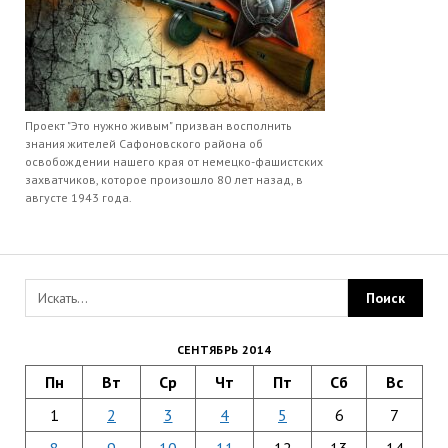
Проект "Это нужно живым" призван восполнить
знания жителей Сафоновского района об
освобождении нашего края от немецко-фашистских
захватчиков, которое произошло 80 лет назад, в
августе 1943 года.
СЕНТЯБРЬ 2014
Пн
Вт
Ср
Чт
Пт
Сб
Вс
1
2
3
4
5
6
7