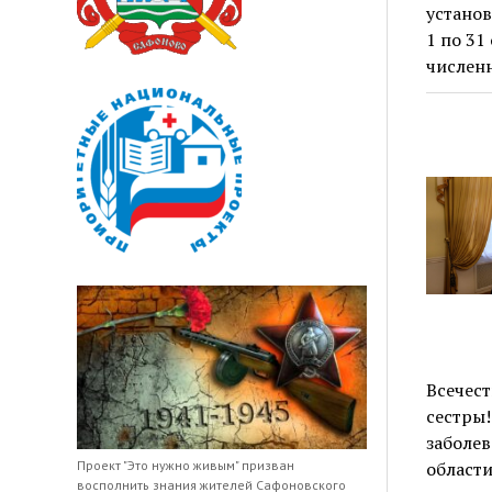
установ
1 по 31
числен
Всечест
сестры!
заболев
Проект "Это нужно живым" призван
област
восполнить знания жителей Сафоновского