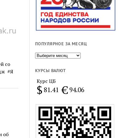
ПОПУЛЯРНОЕ ЗА МЕСЯЦ
Популярное
за
й со
месяц
КУРСЫ ВАЛЮТ
ндж #Я
Курс ЦБ
$
€
81.41
94.06
и об