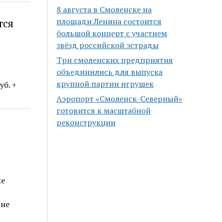
8 августа в Смоленске на
площади Ленина состоится
тся
большой концерт с участием
звёзд российской эстрады
Три смоленских предприятия
объединились для выпуска
крупной партии игрушек
б. +
Аэропорт «Смоленск-Северный»
готовится к масштабной
реконструкции
же
 не