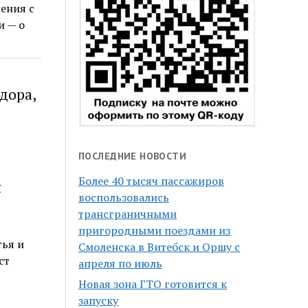
ения с
и — о
дора,
ПОСЛЕДНИЕ НОВОСТИ
Более 40 тысяч пассажиров
я
воспользовались
трансграничными
пригородными поездами из
тья и
Смоленска в Витебск и Оршу с
ст
апреля по июль
Новая зона ГТО готовится к
запуску