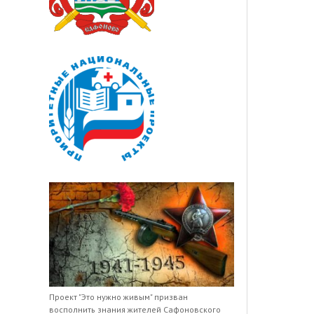
Проект "Это нужно живым" призван
восполнить знания жителей Сафоновского