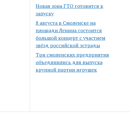
Новая зона ГТО готовится к
запуску
8 августа в Смоленске на
площади Ленина состоится
большой концерт с участием
звёзд российской эстрады
Три смоленских предприятия
объединились для выпуска
крупной партии игрушек
Scroll
to