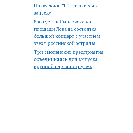
Новая зона ГТО готовится к
запуску
8 августа в Смоленске на
площади Ленина состоится
большой концерт с участием
звёзд российской эстрады
Три смоленских предприятия
объединились для выпуска
крупной партии игрушек
Scroll
to