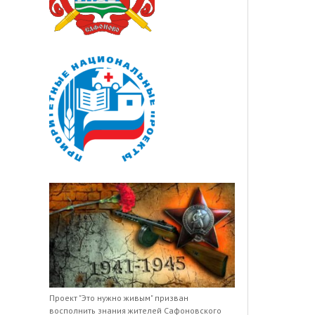
Проект "Это нужно живым" призван
восполнить знания жителей Сафоновского