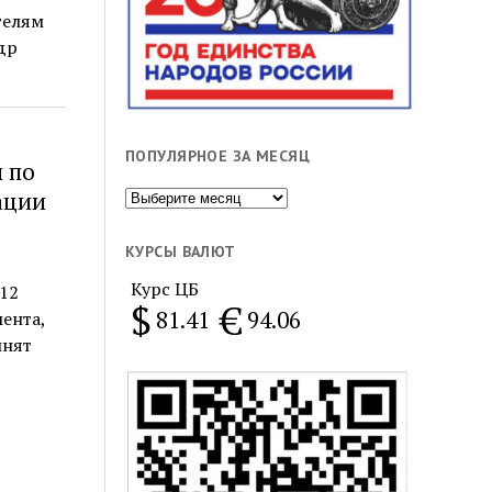
телям
др
ПОПУЛЯРНОЕ ЗА МЕСЯЦ
 по
Популярное
ации
за
месяц
КУРСЫ ВАЛЮТ
Курс ЦБ
12
$
€
81.41
94.06
ента,
инят