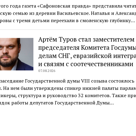
того года газета «Сафоновская правда» представила чита
кую семью из деревни Васильевское. Наталья и Алексан
ровы с тремя детьми переехали в смоленскую глубинку…
Артём Туров стал заместителем
председателя Комитета Госдумы
делам СНГ, евразийской интегр
и связям с соотечественниками
07.08.2026
заседание Государственной думы VIII созыва состоялось 
. На нем были утверждены спикер нижней палаты парлам
икеры, структура и руководство 32 комитетов. Также пр
ядок работы депутатов Государственной Думы…