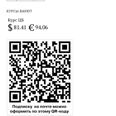
за
месяц
КУРСЫ ВАЛЮТ
Курс ЦБ
$
€
81.41
94.06