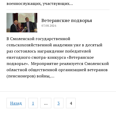
военнослужащих, участвующих…
Ветеранские подворья
07.08.2026
В Смоленской государственной
сельскохозяйственной академии уже в десятый
раз состоялось награждение победителей
ежегодного смотра-конкурса «Ветеранское
подворье». Мероприятие реализуется Смоленской
областной общественной организацией ветеранов
(пенсионеров) войны,…
Навигация
Назад
1
…
3
4
по
записям