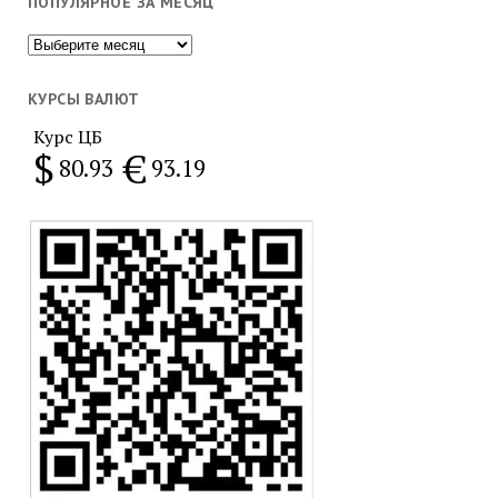
ПОПУЛЯРНОЕ ЗА МЕСЯЦ
Популярное
за
месяц
КУРСЫ ВАЛЮТ
Курс ЦБ
$
€
80.93
93.19