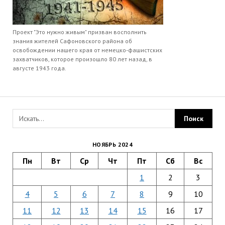
Проект "Это нужно живым" призван восполнить
знания жителей Сафоновского района об
освобождении нашего края от немецко-фашистских
захватчиков, которое произошло 80 лет назад, в
августе 1943 года.
НОЯБРЬ 2024
Пн
Вт
Ср
Чт
Пт
Сб
Вс
1
2
3
4
5
6
7
8
9
10
11
12
13
14
15
16
17