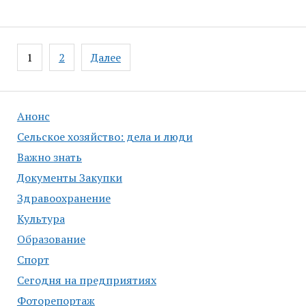
Навигация
1
2
Далее
по
записям
Анонс
Сельское хозяйство: дела и люди
Важно знать
Документы Закупки
Здравоохранение
Культура
Образование
Спорт
Сегодня на предприятиях
Фоторепортаж