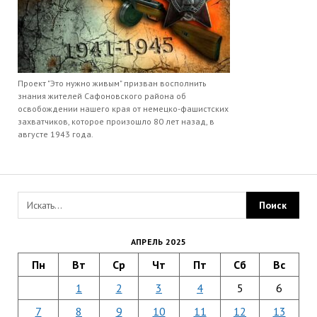
Проект "Это нужно живым" призван восполнить
знания жителей Сафоновского района об
освобождении нашего края от немецко-фашистских
захватчиков, которое произошло 80 лет назад, в
августе 1943 года.
АПРЕЛЬ 2025
Пн
Вт
Ср
Чт
Пт
Сб
Вс
1
2
3
4
5
6
7
8
9
10
11
12
13