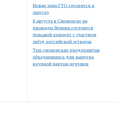
Новая зона ГТО готовится к
запуску
8 августа в Смоленске на
площади Ленина состоится
большой концерт с участием
звёзд российской эстрады
Три смоленских предприятия
объединились для выпуска
крупной партии игрушек
Scroll
to