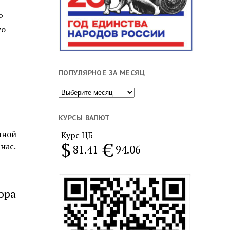
Р
го
ПОПУЛЯРНОЕ ЗА МЕСЯЦ
Популярное
за
месяц
КУРСЫ ВАЛЮТ
нной
Курс ЦБ
$
€
нас.
81.41
94.06
ора