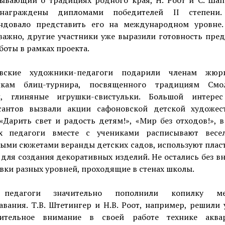
зывающий о традициях родного края, Н. Роот и С. Шап
награждены дипломами победителей II степени
ндовало представить его на международном уровне.
важно, другие участники уже выразили готовность пред
боты в рамках проекта.
овские художники-педагоги подарили членам жю
икам блиц-турнира, посвященного традициям Смо
и, глиняные игрушки-свистульки. Большой интере
сантов вызвали акции сафоновской детской художес
Дарить свет и радость детям!», «Мир без отходов!», 
х педагоги вместе с учениками расписывают вес
ными сюжетами веранды детских садов, используют плас
для создания декоративных изделий. Не остались без 
вки разных уровней, проходящие в стенах школы.
педагоги значительно пополнили копилку ме
вания. Т.В. Штетингер и Н.В. Роот, например, решили
ительное внимание в своей работе технике аква