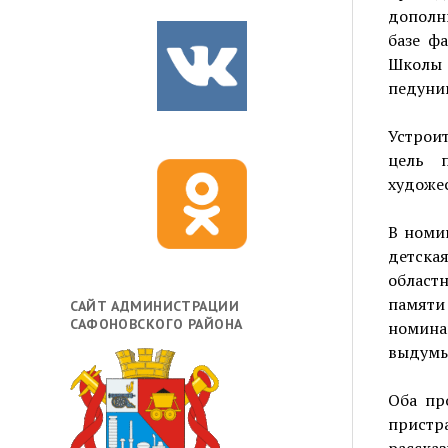
дополни
базе ф
Школы
педунив
Устрои
цель п
художе
В номи
детска
област
памят
САЙТ АДМИНИСТРАЦИИ
САФОНОВСКОГО РАЙОНА
номина
выдумы
Оба пр
пристр