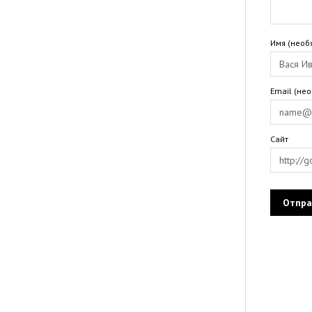
Имя (необ
Email (не
Сайт