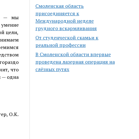
Смоленская область
присоединяется к
т, — мы
Международной неделе
 умение
грудного вскармливания
ой цели,
От студенческой скамьи к
инимаем
реальной профессии
ремимся
В Смоленской области впервые
дством
проведена лазерная операция на
гораздо
слёзных путях
чит, что
м — одна
ер, О.К.