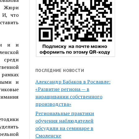
овалова
. Жюри
 И, что
ставить
ри и и
ленской
с среди
твенной
ПОСЛЕДНИЕ НОВОСТИ
в рамках
Александр Бабаков в Рославле:
елыми и
«Развитие региона — в
тиковые
наращивании собственного
внимания
производства»
Региональные практики
тодики
обучения наблюдателей
 уделить
обсудили на семинаре в
рельной
Смоленске