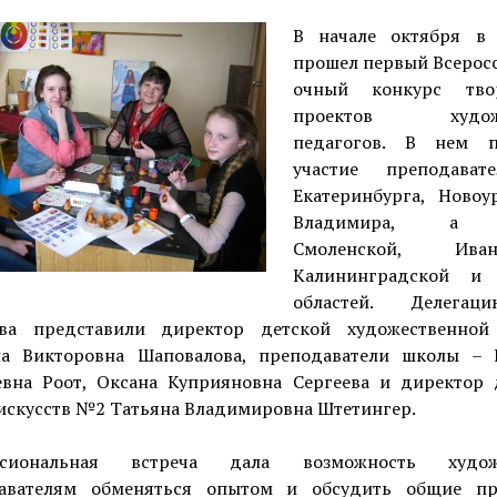
В начале октября в
прошел первый Всерос
очный конкурс твор
проектов художн
педагогов. В нем п
участие преподават
Екатеринбурга, Новоур
Владимира, а 
Смоленской, Ивано
Калининградской и 
областей. Делега
ва представили директор детской художественно
на Викторовна Шаповалова, преподаватели школы – 
евна Роот, Оксана Куприяновна Сергеева и директор 
искусств №2 Татьяна Владимировна Штетингер.
ссиональная встреча дала возможность худож
авателям обменяться опытом и обсудить общие п