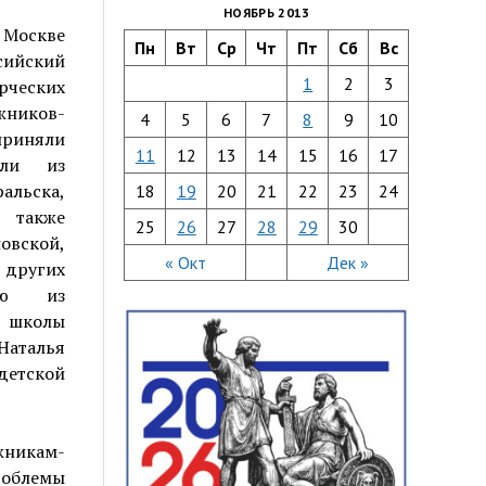
НОЯБРЬ 2013
 Москве
Пн
Вт
Ср
Чт
Пт
Сб
Вс
сийский
1
2
3
ческих
иков-
4
5
6
7
8
9
10
риняли
11
12
13
14
15
16
17
ели из
альска,
18
19
20
21
22
23
24
также
25
26
27
28
29
30
вской,
« Окт
Дек »
других
цию из
й школы
Наталья
детской
никам-
роблемы