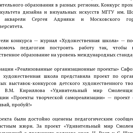
тельного образования в разных регионах. Конкурс про
акультета дизайна и визуальных искусств МГГУ им. Шо
 акварели Сергея Адрияки и Московского гор
ерситета.
тели конкурса — журнал «Художественная школа» — по
омочь педагогам построить работу так, чтобы 
ственное образование на уровень международных станда
нации «Реализованные организационные проекты» Сафо
я художественная школа представила проект по орга
ных выставок-конкурсов детского художественного тво
и В.М. Кириллова «Удивительный мир Смоленщи
ции «Проекты творческой самореализации» — проект 
вай, пробуй!»
оекта были достойно оценены педагогическим сообще
астным жюри. За проект «Удивительный мир Смоле