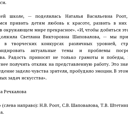
си.
ей школе, — поделилась Наталья Васильевна Роо
мся привить детям любовь к красоте, развить в них
в окружающем мире прекрасное». «И, чтобы добиться эт
олжила Светлана Викторовна Шаповалова, — мы пр
е в творческих конкурсах различных уровней, ст
гандировать актуальные темы и проблемы посре
тва. Радость приносят не только грамоты и победы, 
нее получить отклик на представленную работу. Это зна
дение задело чувства зрителя, пробудило эмоции. В это
ных задач искусства».
а Речкалова
 (слева направо): Н.В. Роот, С.В. Шаповалова, Т.В. Штетинг
а.