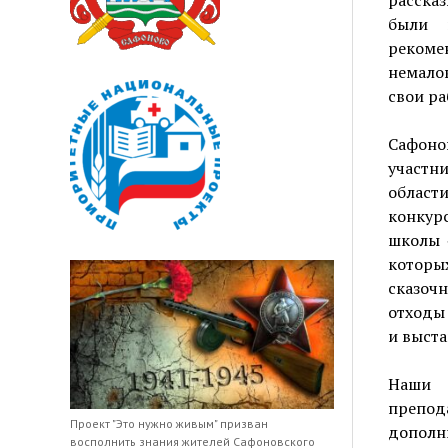
расска
были 
рекоме
немало
свои ра
Сафон
участн
област
конкур
школы «
которы
сказоч
отходы 
и выста
Наши 
препода
Проект "Это нужно живым" призван
дополн
восполнить знания жителей Сафоновского