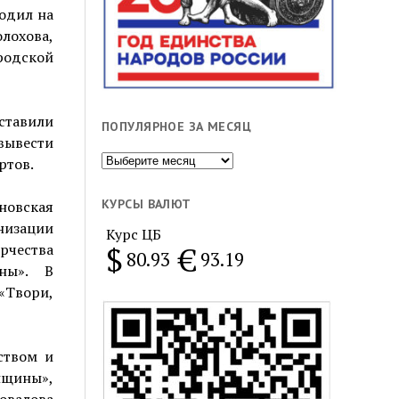
ходил на
лохова,
одской
ставили
ПОПУЛЯРНОЕ ЗА МЕСЯЦ
вывести
Популярное
ртов.
за
месяц
КУРСЫ ВАЛЮТ
новская
низации
Курс ЦБ
$
€
рчества
80.93
93.19
ны». В
«Твори,
ством и
нщины»,