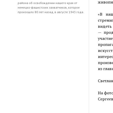
живопи
района об освобождении нашего края от
немецко-фашистских захватчиков, которое
произошло 80 лет назад, в августе 1943 года.
«В наш
стреми
видеть 
— прод
участи
пропа
искусс
интерес
произве
из глав
Светлан
На фото
Сергеев