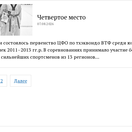
Четвертое место
07.08.2026
ни состоялось первенство ЦФО по тхэквондо ВТФ среди 
ек 2011–2013 гг.р. В соревнованиях принимало участие б
 сильнейших спортсменов из 13 регионов…
ация
2
Далее
ям