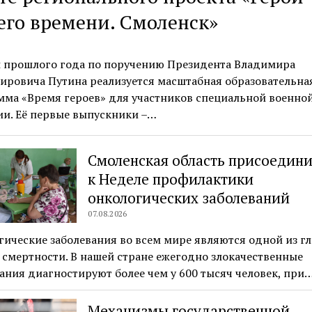
го времени. Смоленск»
ы прошлого года по поручению Президента Владимира
ировича Путина реализуется масштабная образовательна
мма «Время героев» для участников специальной военно
и. Её первые выпускники –…
Смоленская область присоедини
к Неделе профилактики
онкологических заболеваний
07.08.2026
ические заболевания во всем мире являются одной из г
смертности. В нашей стране ежегодно злокачественные
ания диагностируют более чем у 600 тысяч человек, при
Механизмы государственной