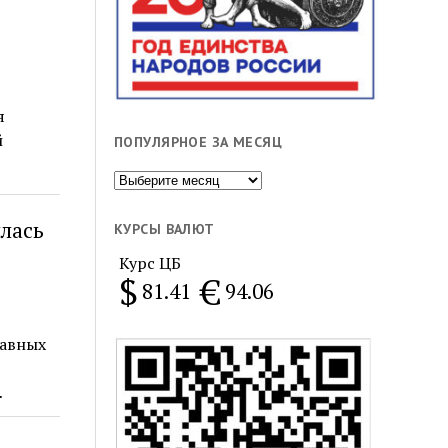
я
й
ПОПУЛЯРНОЕ ЗА МЕСЯЦ
Популярное
за
месяц
лась
КУРСЫ ВАЛЮТ
Курс ЦБ
$
€
81.41
94.06
лавных
…