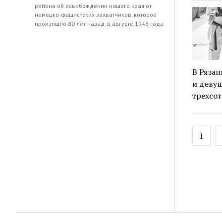
района об освобождении нашего края от
немецко-фашистских захватчиков, которое
произошло 80 лет назад, в августе 1943 года.
В Ряза
и девуш
трехсот
Навиг
1
по
запис