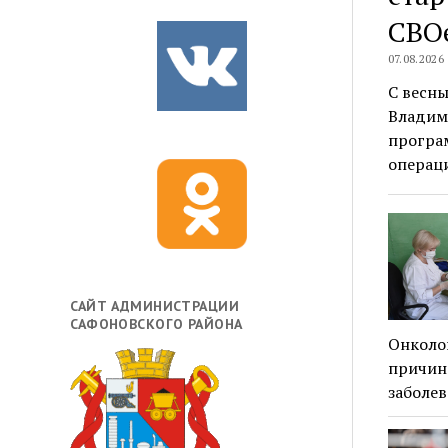
СВОе
07.08.2026
С весн
Владим
програ
операци
САЙТ АДМИНИСТРАЦИИ
САФОНОВСКОГО РАЙОНА
Онколог
причин 
заболев