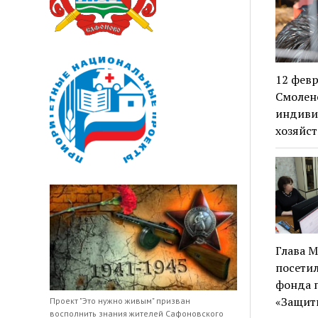
12 февр
Смолен
индивид
хозяйст
Глава 
посети
фонда 
«Защит
Проект "Это нужно живым" призван
восполнить знания жителей Сафоновского