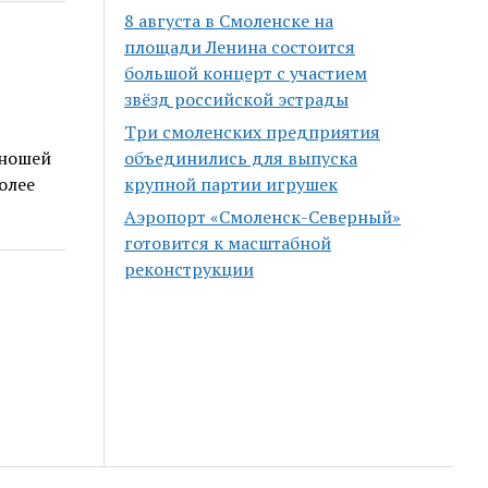
8 августа в Смоленске на
площади Ленина состоится
большой концерт с участием
звёзд российской эстрады
Три смоленских предприятия
юношей
объединились для выпуска
олее
крупной партии игрушек
Аэропорт «Смоленск-Северный»
готовится к масштабной
реконструкции