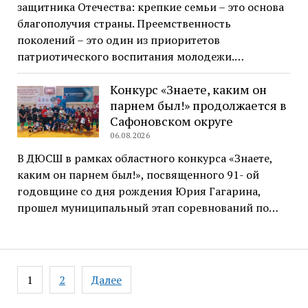
защитника Отечества: крепкие семьи – это основа
благополучия страны. Преемственность
поколений – это один из приоритетов
патриотического воспитания молодежи.…
Конкурс «Знаете, каким он
парнем был!» продолжается в
Сафоновском округе
06.08.2026
В ДЮСШ в рамках областного конкурса «Знаете,
каким он парнем был!», посвященного 91- ой
годовщине со дня рождения Юрия Гагарина,
прошел муниципальный этап соревнований по…
Навигация
1
2
Далее
по
записям