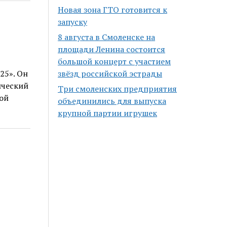
Новая зона ГТО готовится к
запуску
8 августа в Смоленске на
площади Ленина состоится
большой концерт с участием
25». Он
звёзд российской эстрады
ический
Три смоленских предприятия
ой
объединились для выпуска
крупной партии игрушек