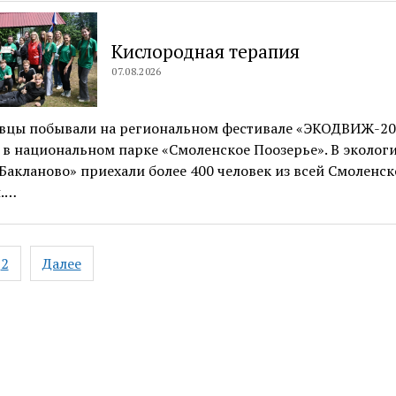
Кислородная терапия
07.08.2026
вцы побывали на региональном фестивале «ЭКОДВИЖ-20
в национальном парке «Смоленское Поозерье». В эколог
Бакланово» приехали более 400 человек из всей Смоленск
и.…
ация
2
Далее
ям