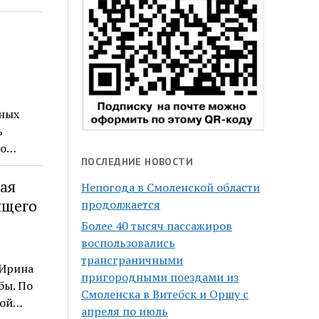
юных
ь
го…
ПОСЛЕДНИЕ НОВОСТИ
ная
Непогода в Смоленской области
ящего
продолжается
Более 40 тысяч пассажиров
воспользовались
трансграничными
 Ирина
пригородными поездами из
бы. По
Смоленска в Витебск и Оршу с
ной…
апреля по июль