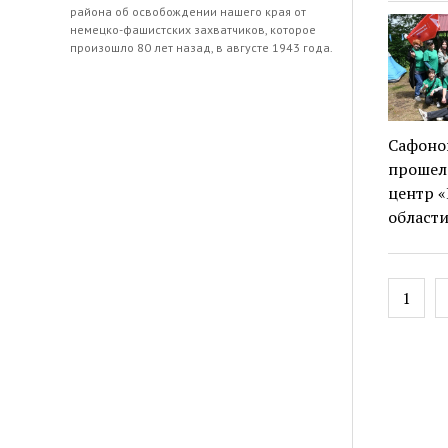
района об освобождении нашего края от
немецко-фашистских захватчиков, которое
произошло 80 лет назад, в августе 1943 года.
Сафоно
прошел 
центр «
област
Навиг
1
по
запис