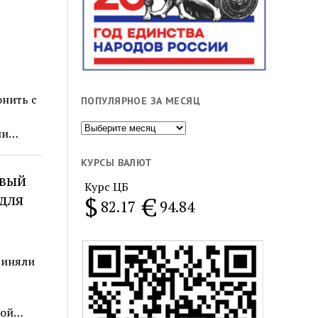
онить с
ПОПУЛЯРНОЕ ЗА МЕСЯЦ
Популярное
ели…
за
месяц
КУРСЫ ВАЛЮТ
овый
Курс ЦБ
для
$
€
82.17
94.84
риняли
кой…