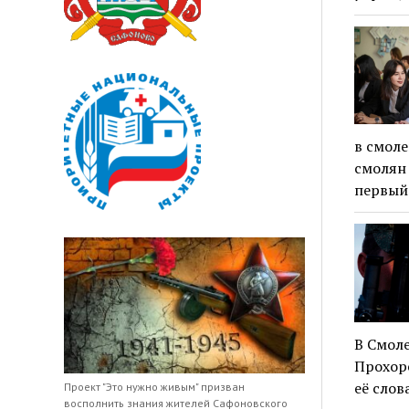
в смоле
смолян 
первый
В Смоле
Прохор
её слов
Проект "Это нужно живым" призван
восполнить знания жителей Сафоновского