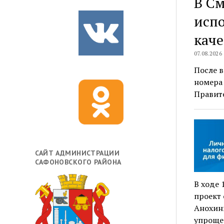
В См
испо
каче
07.08.2026
После в
номера 
Правите
САЙТ АДМИНИСТРАЦИИ
САФОНОВСКОГО РАЙОНА
В ходе 
проект 
Анохин
упроще