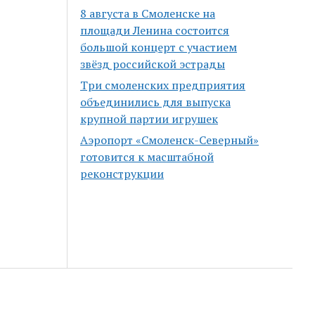
8 августа в Смоленске на
площади Ленина состоится
большой концерт с участием
звёзд российской эстрады
Три смоленских предприятия
объединились для выпуска
крупной партии игрушек
Аэропорт «Смоленск-Северный»
готовится к масштабной
реконструкции
Scroll