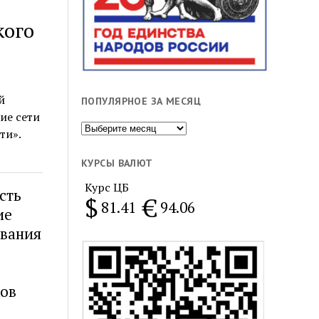
кого
й
ПОПУЛЯРНОЕ ЗА МЕСЯЦ
ие сети
Популярное
ти».
за
месяц
КУРСЫ ВАЛЮТ
Курс ЦБ
сть
$
€
81.41
94.06
ие
ования
ков