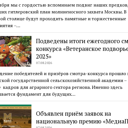
тября мы с гордостью вспоминаем подвиг наших предков
их гитлеровский план молниеносного захвата Москвы. В
ой столице будут проходить памятные и торжественные
иятия –…
Подведены итоги ежегодного с
конкурса «Ветеранское подворье
2025»
07.08.2026
ение победителей и призёров смотра-конкурса прошло в
ской государственной сельскохозяйственной академии –
 кадров для аграрного сектора региона. Именно здесь
ывается фундамент для будущих…
Объявлен приём заявок на
национальную премию «МедиаП
07.08.2026