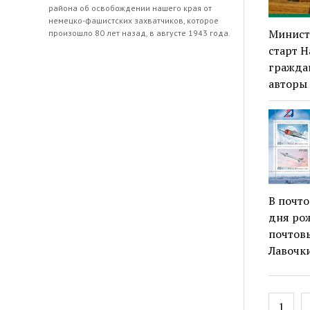
района об освобождении нашего края от
немецко-фашистских захватчиков, которое
Минист
произошло 80 лет назад, в августе 1943 года.
старт 
граждан
авторы
В почт
дня рож
почтовы
Лавочк
Навиг
1