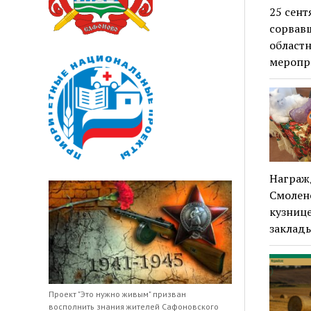
25 сен
сорвавш
областн
меропр
Награжд
Смолен
кузнице
заклад
Проект "Это нужно живым" призван
восполнить знания жителей Сафоновского