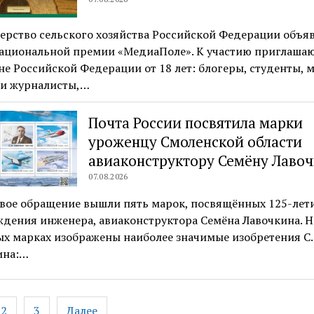
ерство сельского хозяйства Российской Федерации объя
Национальной премии «МедиаПоле». К участию приглаша
е Российской Федерации от 18 лет: блогеры, студенты, 
 и журналисты,…
Почта России посвятила марки
уроженцу Смоленской области
авиаконструктору Семёну Лаво
07.08.2026
овое обращение вышли пять марок, посвящённых 125-лет
дения инженера, авиаконструктора Семёна Лавочкина. Н
х марках изображены наиболее значимые изобретения С. 
ина:…
ация
2
3
Далее