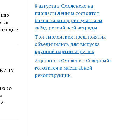
8 августа в Смоленске на
площади Ленина состоится
вило
большой концерт с участием
ются
звёзд российской эстрады
молодые
Три смоленских предприятия
объединились для выпуска
крупной партии игрушек
Аэропорт «Смоленск-Северный»
готовится к масштабной
чкину
реконструкции
ию со
а
А.