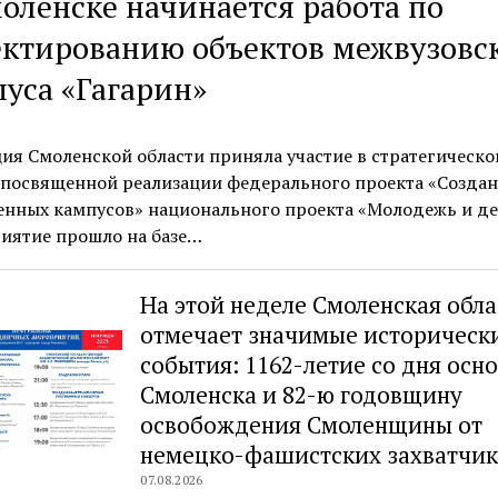
оленске начинается работа по
ктированию объектов межвузовс
уса «Гагарин»
ия Смоленской области приняла участие в стратегическо
 посвященной реализации федерального проекта «Создан
енных кампусов» национального проекта «Молодежь и де
иятие прошло на базе…
На этой неделе Смоленская обла
отмечает значимые историческ
события: 1162-летие со дня осн
Смоленска и 82-ю годовщину
освобождения Смоленщины от
немецко-фашистских захватчи
07.08.2026