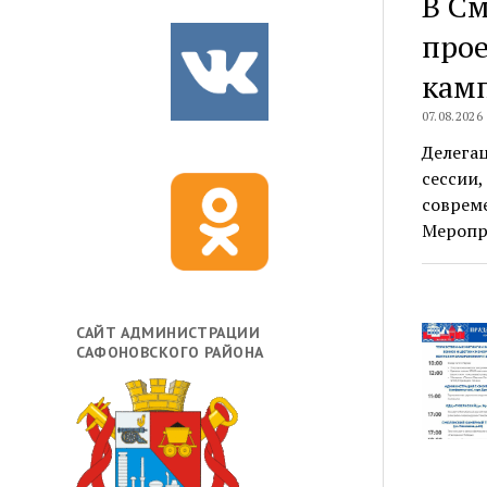
В См
прое
камп
07.08.2026
Делегац
сессии,
соврем
Меропр
САЙТ АДМИНИСТРАЦИИ
САФОНОВСКОГО РАЙОНА