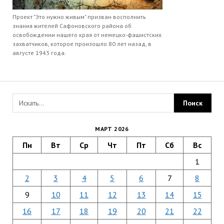
Проект "Это нужно живым" призван восполнить
знания жителей Сафоновского района об
освобождении нашего края от немецко-фашистских
захватчиков, которое произошло 80 лет назад, в
августе 1943 года.
МАРТ 2026
Пн
Вт
Ср
Чт
Пт
Сб
Вс
1
2
3
4
5
6
7
8
9
10
11
12
13
14
15
16
17
18
19
20
21
22