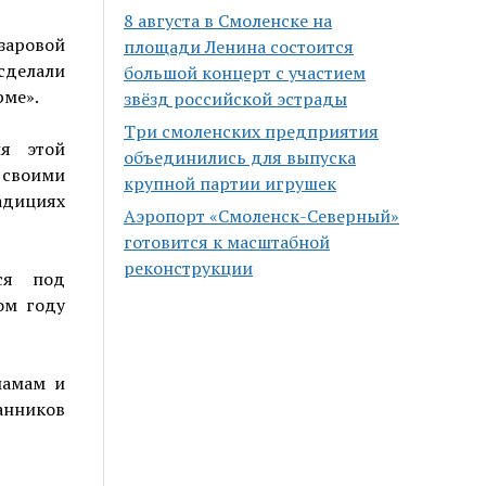
8 августа в Смоленске на
заровой
площади Ленина состоится
сделали
большой концерт с участием
рме».
звёзд российской эстрады
Три смоленских предприятия
ия этой
объединились для выпуска
 своими
крупной партии игрушек
адициях
Аэропорт «Смоленск-Северный»
готовится к масштабной
реконструкции
ся под
ом году
мамам и
анников