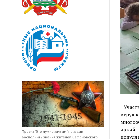
Участв
игрушк
многоо
яркий 
Проект "Это нужно живым" призван
популя
восполнить знания жителей Сафоновского