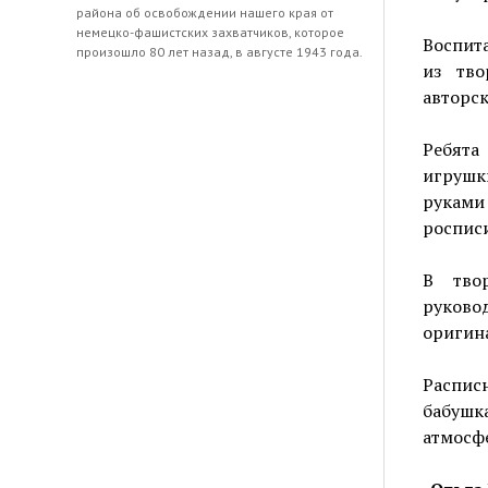
района об освобождении нашего края от
немецко-фашистских захватчиков, которое
Воспит
произошло 80 лет назад, в августе 1943 года.
из тво
авторск
Ребята
игрушк
руками
росписи
В тво
руково
оригин
Распис
бабушк
атмосфе