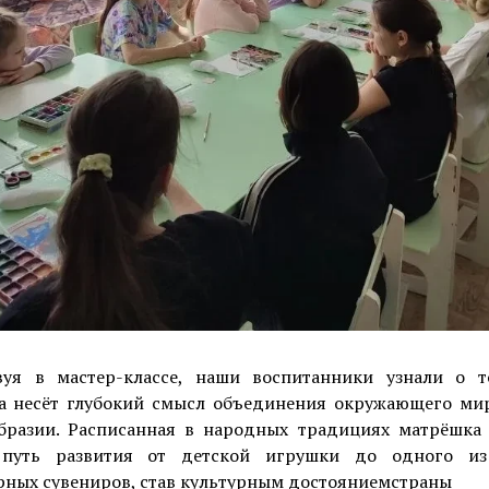
уя в мастер-классе, наши воспитанники узнали о т
а несёт глубокий смысл объединения окружающего мир
бразии. Расписанная в народных традициях матрёшка
путь развития от детской игрушки до одного и
рных сувениров, став культурным достояниемстраны