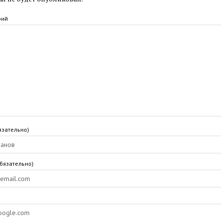
рий
язательно)
обязательно)