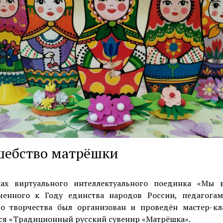
шебство матрёшки
ах виртуального интеллектуального поединка «Мы в
ченного к Году единства народов России, педагога
го творчества был организован и проведён мастер-кл
ся «Традиционный русский сувенир «Матрёшка».