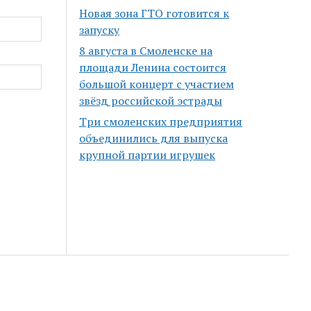
Новая зона ГТО готовится к
запуску
8 августа в Смоленске на
площади Ленина состоится
большой концерт с участием
звёзд российской эстрады
Три смоленских предприятия
объединились для выпуска
крупной партии игрушек
Scroll
to