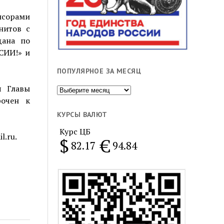
нсорами
нитов с
дана по
СИИ!» и
ПОПУЛЯРНОЕ ЗА МЕСЯЦ
я Главы
Популярное
рочен к
за
месяц
КУРСЫ ВАЛЮТ
Курс ЦБ
.ru.
$
€
82.17
94.84