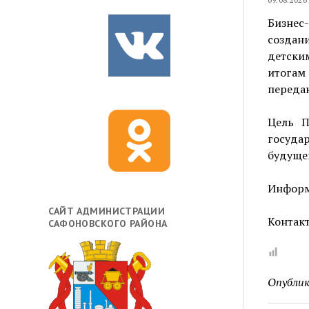
Бизнес
создан
детски
итогам
передан
Цель П
госуда
будущем
Информ
САЙТ АДМИНИСТРАЦИИ
Контакт
САФОНОВСКОГО РАЙОНА
Опублик