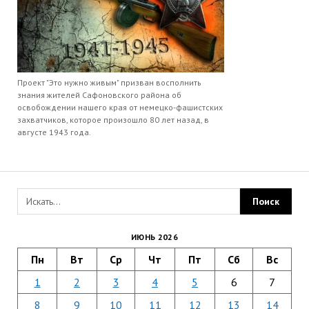
Проект "Это нужно живым" призван восполнить
знания жителей Сафоновского района об
освобождении нашего края от немецко-фашистских
захватчиков, которое произошло 80 лет назад, в
августе 1943 года.
ИЮНЬ 2026
Пн
Вт
Ср
Чт
Пт
Сб
Вс
1
2
3
4
5
6
7
8
9
10
11
12
13
14