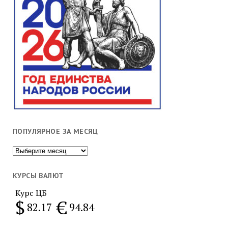
ПОПУЛЯРНОЕ ЗА МЕСЯЦ
Популярное
за
месяц
КУРСЫ ВАЛЮТ
Курс ЦБ
$
€
82.17
94.84