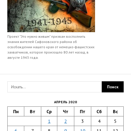
Проект "Это нужно живым" призван восполнить
знания жителей Сафоновского района об
освобождении нашего края от немецко-фашистских
захватчиков, которое произошло 80 лет назад, в
августе 1943 года.
АПРЕЛЬ 2020
Пн
Вт
Ср
Чт
Пт
Сб
Вс
1
2
3
4
5
6
7
8
9
10
11
12