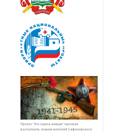
Проект "Это нужно живым" призван
восполнить знания жителей Сафоновского