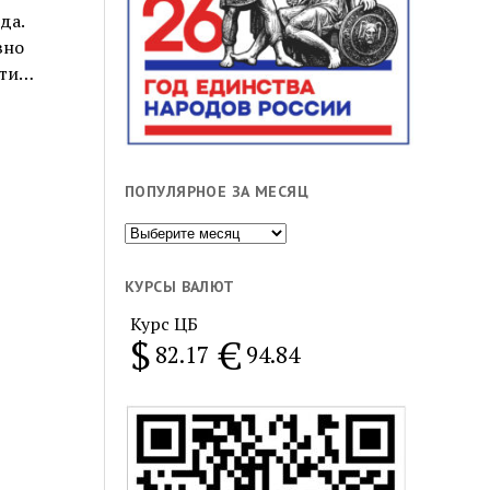
да.
вно
яти…
ПОПУЛЯРНОЕ ЗА МЕСЯЦ
Популярное
за
месяц
КУРСЫ ВАЛЮТ
Курс ЦБ
$
€
82.17
94.84