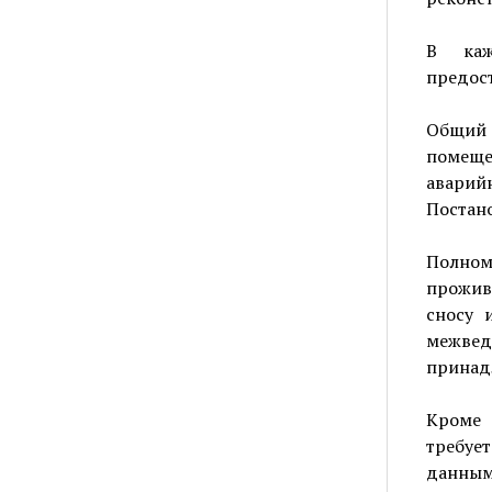
В каж
предос
Общий 
помеще
авари
Постано
Полно
прожив
сносу 
межве
принад
Кроме 
требует
данным