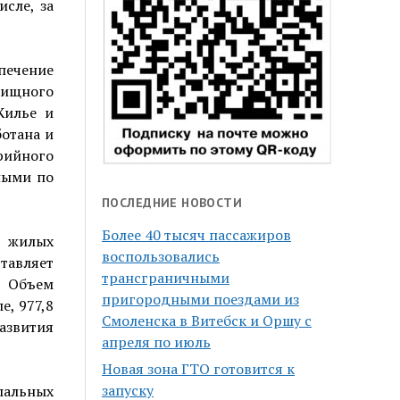
сле, за
печение
лищного
Жилье и
ботана и
рийного
ными по
ПОСЛЕДНИЕ НОВОСТИ
Более 40 тысяч пассажиров
8 жилых
воспользовались
тавляет
трансграничными
 Объем
пригородными поездами из
е, 977,8
Смоленска в Витебск и Оршу с
азвития
апреля по июль
Новая зона ГТО готовится к
запуску
альных