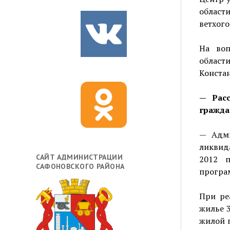
област
ветхого
На воп
област
Констан
— Рас
гражда
— Адми
ликвид
САЙТ АДМИНИСТРАЦИИ
2012 п
САФОНОВСКОГО РАЙОНА
програ
При ре
жилье 3
жилой п