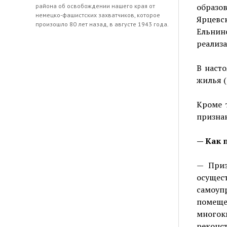
образо
района об освобождении нашего края от
немецко-фашистских захватчиков, которое
Ярцевс
произошло 80 лет назад, в августе 1943 года.
Ельни
реализ
В насто
жилья (
Кроме 
признан
— Как 
— Приз
осуще
самоуп
помещ
много
реконс