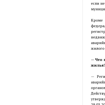
если не
муници
Кроме 
федера
регис
недвиж
аварий
жилого
— Что 
жилья
— Реги
аварий
органо
Действ
утверж
29.03.2