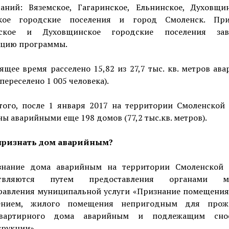
ваний: Вяземское, Гагаринское, Ельнинское, Духовщи
кое городские поселения и город Смоленск. Пр
нское и Духовщинское городские поселения зав
ацию программы.
ящее время расселено 15,82 из 27,7 тыс. кв. метров ав
переселено 1 005 человека).
того, после 1 января 2017 на территории Смоленской 
ы аварийными еще 198 домов (77,2 тыс.кв. метров).
признать дом аварийным?
нание дома аварийным на территории Смоленской 
ствляются путем предоставления органами ме
равления муниципальной услуги «Признание помещени
ением, жилого помещения непригодным для прожи
квартирного дома аварийным и подлежащим сно
трукции».