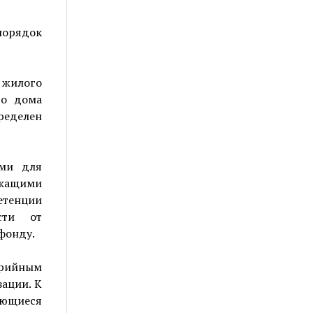
орядок
 жилого
го дома
еделен
ми для
ежащими
етенции
сти от
фонду.
арийным
зации. К
яющиеся