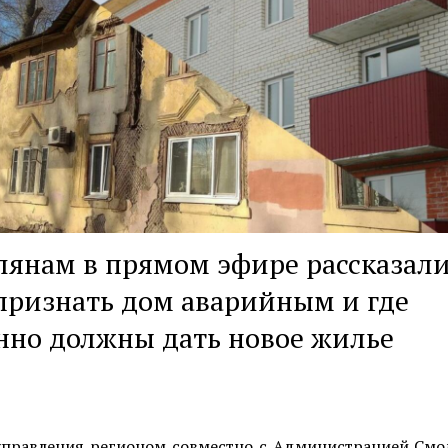
янам в прямом эфире рассказали
признать дом аварийным и где
нно должны дать новое жилье
управления регионом совместно с Администрацией Смо