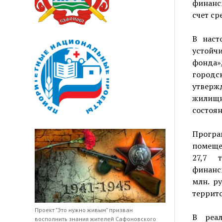
финанс
счет ср
В наст
устойч
фонда»
городск
утверж
жилищн
состоян
Програ
помеще
27,7 
финанси
млн. р
террит
Проект "Это нужно живым" призван
В реа
восполнить знания жителей Сафоновского