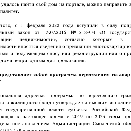
 удалось найти свой дом на портале, можно направить 
палитет.
того, с 1 февраля 2022 года вступили в силу поп
льный закон от 13.07.2015 №218-ФЗ «О государс
трации недвижимости», согласно которым в к
имости вносятся сведения о признании многоквартирно
ным и подлежащим сносу или реконструкции или о пр
 дома непригодным для проживания.
представляет собой программа переселения из ава
?
ональная адресная программа по переселению гра
ного жилищного фонда утверждается высшим исполни
м государственной власти субъекта Российской Фед
ующая в настоящее время с 2019 по 2023 годы пр
дена постановлением Администрации Смоленской обл
019 № 159 и содержит: