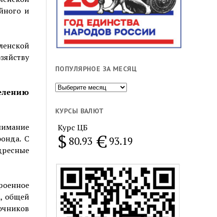
йного и
ленской
зяйству
ПОПУЛЯРНОЕ ЗА МЕСЯЦ
Популярное
елению
за
месяц
КУРСЫ ВАЛЮТ
нимание
Курс ЦБ
$
€
онда. С
80.93
93.19
дресные
роенное
а, общей
точников