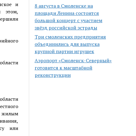
нское и
8 августа в Смоленске на
и этом,
площади Ленина состоится
ершили
большой концерт с участием
звёзд российской эстрады
Три смоленских предприятия
арийного
объединились для выпуска
крупной партии игрушек
Аэропорт «Смоленск-Северный»
области
готовится к масштабной
реконструкции
области
стного
я жилым
вания,
су или