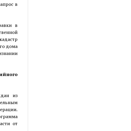
запрос в
равки в
твенной
адастр
го дома
изнании
рийного
ждан из
тельным
ерации.
ограмма
асти от