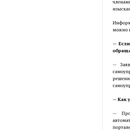
членам
изыска
Информ
можно п
— Если
обраща
— Заяв
самоуп
решен
самоупр
— Как 
— Про
автома
портале