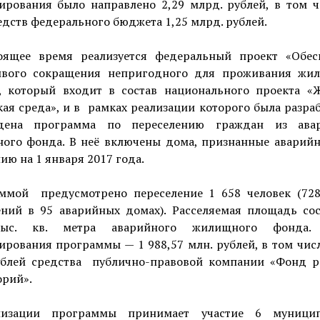
ирования было направлено 2,29 млрд. рублей, в том чи
едств федерального бюджета 1,25 млрд. рублей.
оящее время реализуется федеральный проект «Обес
ивого сокращения непригодного для проживания жи
, который входит в состав национального проекта «
ая среда», и в рамках реализации которого была разра
дена программа по переселению граждан из ава
ого фонда. В неё включены дома, признанные аварий
ию на 1 января 2017 года.
ммой предусмотрено переселение 1 658 человек (72
ний в 95 аварийных домах). Расселяемая площадь сос
тыс. кв. метра аварийного жилищного фонда.
рования программы — 1 988,57 млн. рублей, в том числ
ублей средства публично-правовой компании «Фонд р
орий».
лизации программы принимает участие 6 муницип