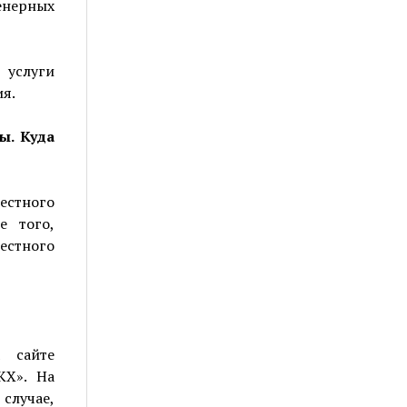
енерных
 услуги
я.
ы. Куда
естного
е того,
стного
 сайте
КХ». На
 случае,