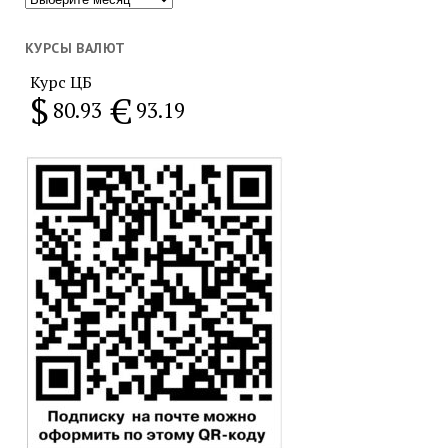
за
месяц
КУРСЫ ВАЛЮТ
Курс ЦБ
$
€
80.93
93.19