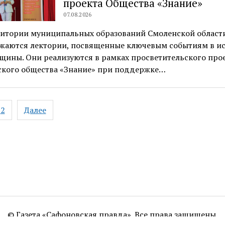
проекта Общества «Знание»
07.08.2026
ритории муниципальных образований Смоленской област
жаются лектории, посвященные ключевым событиям в и
щины. Они реализуются в рамках просветительского про
ского общества «Знание» при поддержке…
ация
2
Далее
ям
© Газета «Сафоновская правда». Все права защищены.