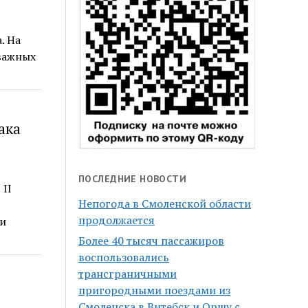
. На
 важных
ака
ПОСЛЕДНИЕ НОВОСТИ
II
Непогода в Смоленской области
продолжается
и
Более 40 тысяч пассажиров
воспользовались
трансграничными
пригородными поездами из
о
Смоленска в Витебск и Оршу с