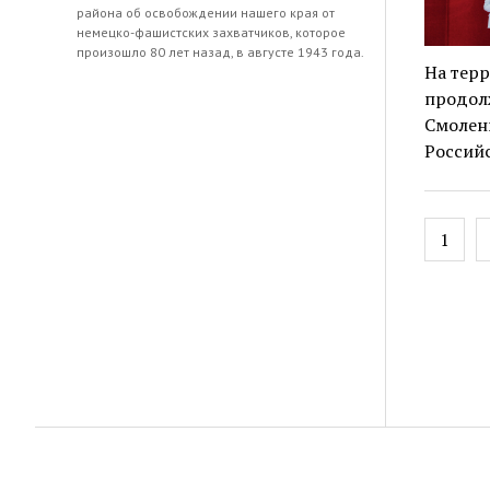
района об освобождении нашего края от
немецко-фашистских захватчиков, которое
произошло 80 лет назад, в августе 1943 года.
На тер
продол
Смолен
Россий
Навиг
1
по
запис