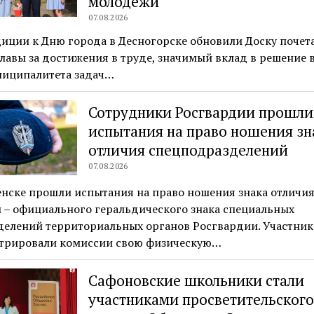
молодежи
07.08.2026
иции к Дню города в Десногорске обновили Доску почета
лавы за достижения в труде, значимый вклад в решение
ниципалитета задач…
Сотрудники Росгвардии прошли
испытания на право ношения зн
отличия спецподразделений
07.08.2026
нске прошли испытания на право ношения знака отличия 
 – официального геральдического знака специальных
делений территориальных органов Росгвардии. Участник
трировали комиссии свою физическую…
Сафоновские школьники стали
участниками просветительског