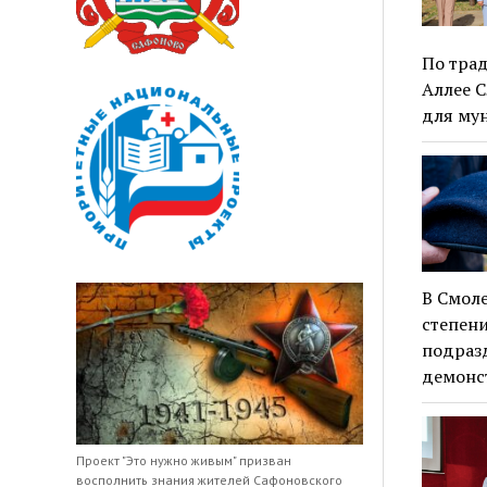
По трад
Аллее С
для му
В Смоле
степени
подраз
демонс
Проект "Это нужно живым" призван
восполнить знания жителей Сафоновского