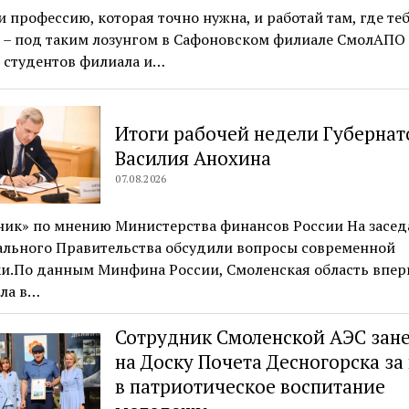
 профессию, которая точно нужна, и работай там, где те
, – под таким лозунгом в Сафоновском филиале СмолАПО
 студентов филиала и…
Итоги рабочей недели Губернат
Василия Анохина
07.08.2026
ник» по мнению Министерства финансов России На засе
ального Правительства обсудили вопросы современной
и.По данным Минфина России, Смоленская область вперв
шла в…
Сотрудник Смоленской АЭС зан
на Доску Почета Десногорска за
в патриотическое воспитание