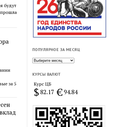
бя будут
 прошла
ора
ПОПУЛЯРНОЕ ЗА МЕСЯЦ
Популярное
за
дании
месяц
КУРСЫ ВАЛЮТ
ые за 5
Курс ЦБ
$
€
82.17
94.84
есен
 вклад