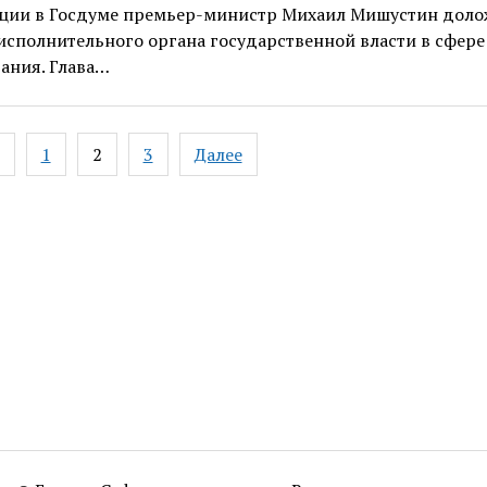
ции в Госдуме премьер-министр Михаил Мишустин доло
исполнительного органа государственной власти в сфере
ания. Глава…
ация
1
2
3
Далее
ям