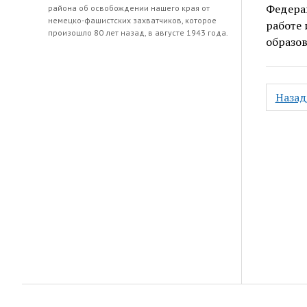
Федера
района об освобождении нашего края от
немецко-фашистских захватчиков, которое
работе 
произошло 80 лет назад, в августе 1943 года.
образов
Навиг
Назад
по
запис