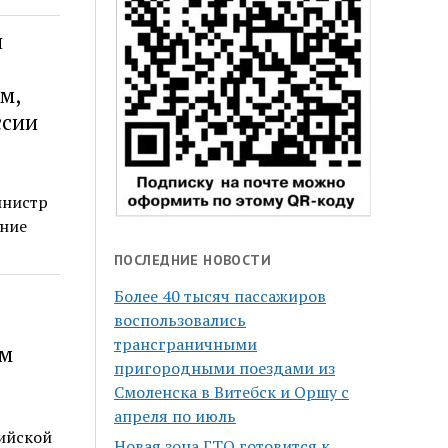
я
м,
ссии
инистр
дние
ПОСЛЕДНИЕ НОВОСТИ
Более 40 тысяч пассажиров
воспользовались
трансграничными
ом
пригородными поездами из
Смоленска в Витебск и Оршу с
апреля по июль
сийской
Новая зона ГТО готовится к