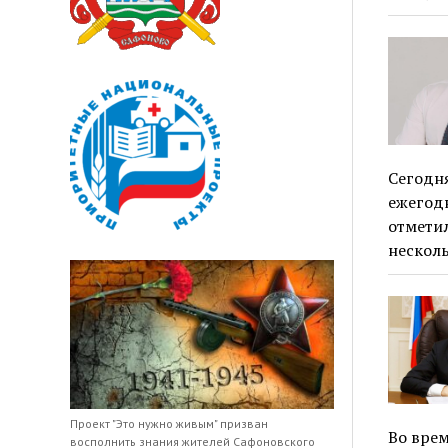
Сегодн
ежегод
отмети
несколь
Проект "Это нужно живым" призван
Во врем
восполнить знания жителей Сафоновского