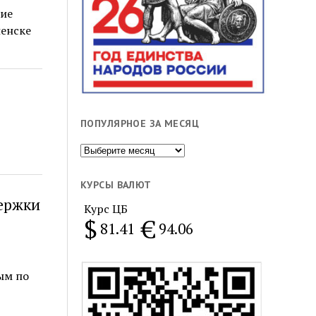
ние
ленске
ПОПУЛЯРНОЕ ЗА МЕСЯЦ
Популярное
за
месяц
КУРСЫ ВАЛЮТ
ержки
Курс ЦБ
$
€
81.41
94.06
ым по