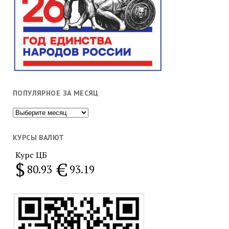
ПОПУЛЯРНОЕ ЗА МЕСЯЦ
Популярное
за
месяц
КУРСЫ ВАЛЮТ
Курс ЦБ
$
€
80.93
93.19