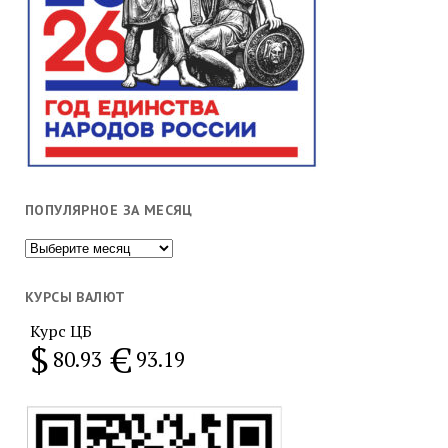
ПОПУЛЯРНОЕ ЗА МЕСЯЦ
Популярное
за
месяц
КУРСЫ ВАЛЮТ
Курс ЦБ
$
€
80.93
93.19