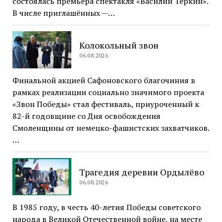
состоялась премьера спектакля «Василий Тёркин».
В числе приглашённых —…
Колокольный звон
06.08.2026
Финальной акцией Сафоновского благочиния в
рамках реализации социально значимого проекта
«Звон Победы» стал фестиваль, приуроченный к
82-й годовщине со Дня освобождения
Смоленщины от немецко-фашистских захватчиков.
…
Трагедия деревни Ордылёво
06.08.2026
В 1985 году, в честь 40-летия Победы советского
народа в Великой Отечественной войне, на месте