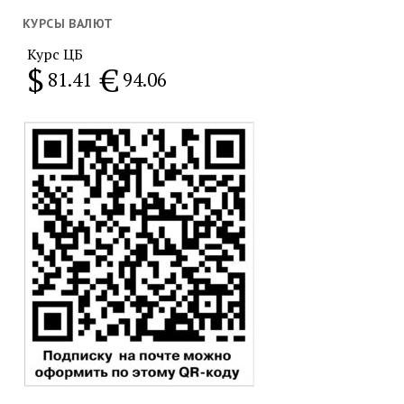
за
месяц
КУРСЫ ВАЛЮТ
Курс ЦБ
$
€
81.41
94.06