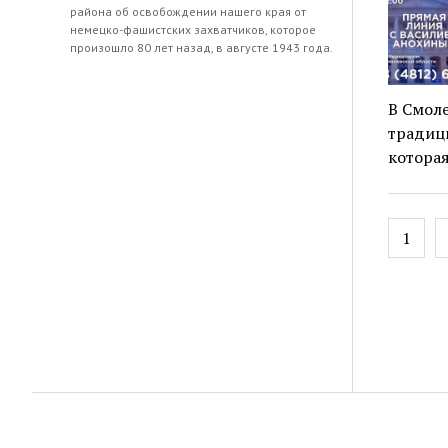
района об освобождении нашего края от
немецко-фашистских захватчиков, которое
произошло 80 лет назад, в августе 1943 года.
В Смоле
традиц
которая
Навиг
1
по
запис