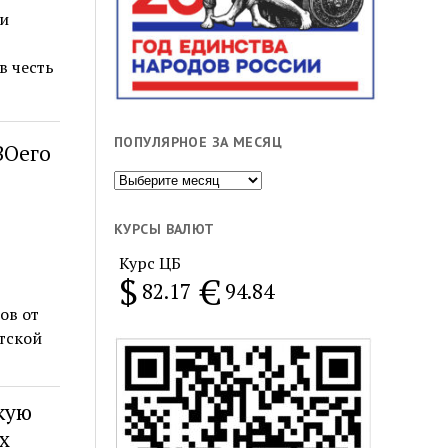
и
в честь
ПОПУЛЯРНОЕ ЗА МЕСЯЦ
ВОего
Популярное
за
месяц
КУРСЫ ВАЛЮТ
Курс ЦБ
$
€
82.17
94.84
ов от
тской
кую
х