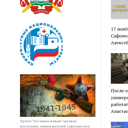
17 нояб
Сафоно
Алексе
После 
универ
работа
Анаста
Проект "Это нужно живым" призван
восполнить знания жителей Сафоновского