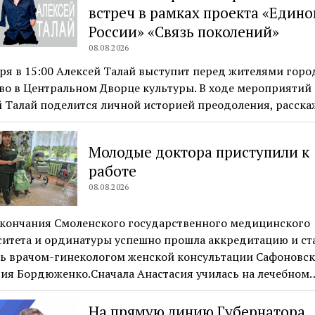
встреч в рамках проекта «Едино
России» «Связь поколений»
08.08.2026
ря в 15:00 Алексей Талай выступит перед жителями горо
во в Центральном Дворце культуры. В ходе мероприятий
й Талай поделится личной историей преодоления, расск
Молодые доктора приступили к
работе
08.08.2026
окончания Смоленского государственного медицинского
ситета и ординатуры успешно прошла аккредитацию и ст
ть врачом-гинекологом женской консультации Сафоновс
сия Бордюженко.Сначала Анастасия училась на лечебном
На прямую линию Губернатора