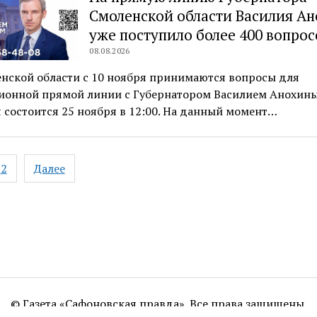
Смоленской области Василия А
уже поступило более 400 вопрос
08.08.2026
нской области с 10 ноября принимаются вопросы для
ионной прямой линии с Губернатором Василием Анохин
 состоится 25 ноября в 12:00. На данный момент…
ация
2
Далее
ям
© Газета «Сафоновская правда». Все права защищены.