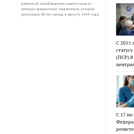
района об освобождении нашего края от
немецко-фашистских захватчиков, которое
произошло 80 лет назад, в августе 1943 года.
С 2015 
статус
(ПСР) В
центра
С 17 по
Федера
резист