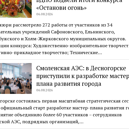
«Останови огонь»
06.08.2026
юри рассмотрело 272 работы от участников из 34
вательных учреждений Сафоновского, Ельнинского,
бужского и Холм-Жирковского муниципальных округов.
ции конкурса: Художественно-изобразительное творчест
тивно-прикладное творчество; Технические…
Смоленская АЭС: в Десногорске
приступили к разработке масте
плана развития города
06.08.2026
горске состоялась первая масштабная стратегическая сес
официальный старт разработке мастер-плана развития г
ятие объединило более 60 участников – сотрудников
ской АЭС, подрядных организаций,…