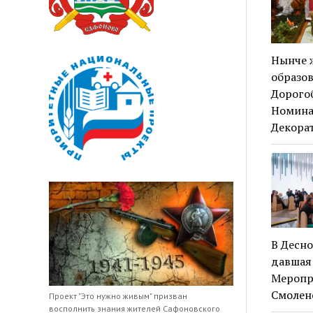
Нынче ж
образо
Дорого
Номина
Декора
В Десно
давшая 
Меропри
Смолен
Проект "Это нужно живым" призван
восполнить знания жителей Сафоновского