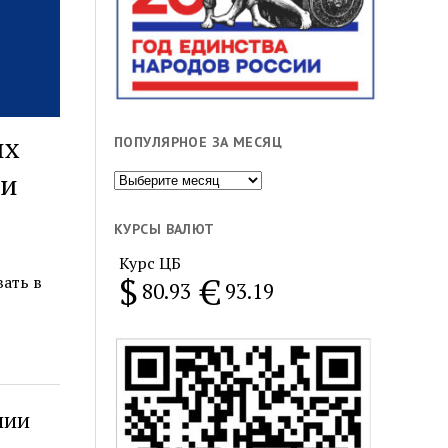
их
ПОПУЛЯРНОЕ ЗА МЕСЯЦ
ии
Популярное
за
месяц
КУРСЫ ВАЛЮТ
Курс ЦБ
$
€
ать в
80.93
93.19
нии