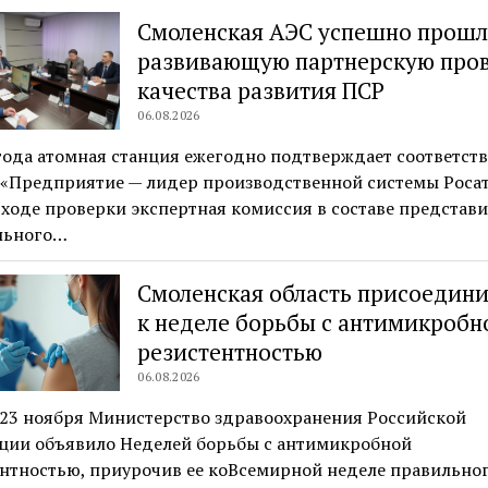
Смоленская АЭС успешно прошл
развивающую партнерскую про
качества развития ПСР
06.08.2026
года атомная станция ежегодно подтверждает соответст
у «Предприятие — лидер производственной системы Роса
 ходе проверки экспертная комиссия в составе представ
льного…
Смоленская область присоедини
к неделе борьбы с антимикробн
резистентностью
06.08.2026
 23 ноября Министерство здравоохранения Российской
ции объявило Неделей борьбы с антимикробной
ентностью, приурочив ее коВсемирной неделе правильно