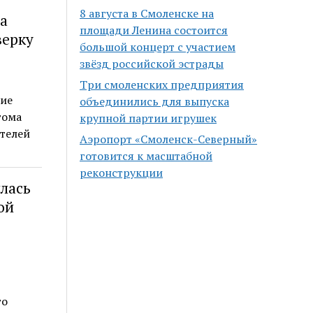
8 августа в Смоленске на
а
площади Ленина состоится
верку
большой концерт с участием
звёзд российской эстрады
Три смоленских предприятия
вие
объединились для выпуска
тома
крупной партии игрушек
ителей
Аэропорт «Смоленск-Северный»
готовится к масштабной
реконструкции
лась
ой
го