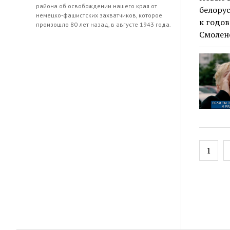
района об освобождении нашего края от
белору
немецко-фашистских захватчиков, которое
к годо
произошло 80 лет назад, в августе 1943 года.
Смоленс
Навиг
1
по
запис