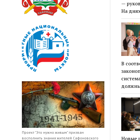
— руко
На дня
В соотв
законоп
система
должн
Проект "Это нужно живым" призван
Новые ш
восполнить знания жителей Сафоновского