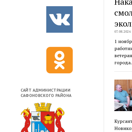
Нака
смо
экол
07.08.2026
1 нояб
работн
ветера
города.
САЙТ АДМИНИСТРАЦИИ
САФОНОВСКОГО РАЙОНА
Курсан
Новико