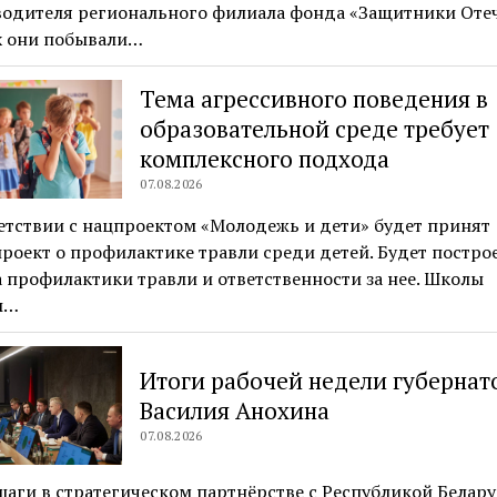
водителя регионального филиала фонда «Защитники Отеч
х они побывали…
Тема агрессивного поведения в
образовательной среде требует
комплексного подхода
07.08.2026
етствии с нацпроектом «Молодежь и дети» будет принят
роект о профилактике травли среди детей. Будет постро
 профилактики травли и ответственности за нее. Школы
ы…
Итоги рабочей недели губернат
Василия Анохина
07.08.2026
аги в стратегическом партнёрстве с Республикой Беларус