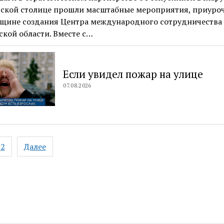
сской столице прошли масштабные мероприятия, приуро
вщине создания Центра международного сотрудничества
кой области. Вместе с…
Если увидел пожар на улице
07.08.2026
ация
2
Далее
ям