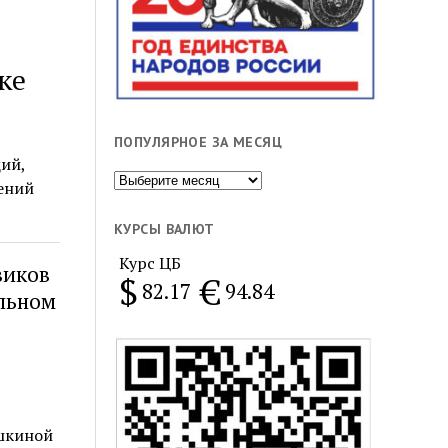
ке
ПОПУЛЯРНОЕ ЗА МЕСЯЦ
ий,
Популярное
ений
за
месяц
КУРСЫ ВАЛЮТ
Курс ЦБ
виков
$
€
82.17
94.84
альном
шкиной