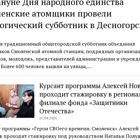
нуне Дня народного единства
ленские атомщики провели
огический субботник в Десногорс
ря традиционный общегородской субботник объединил
иков Смоленской атомной станции, подрядных организац
нов, молодежь, представителей администрации и учрежд
 Более 600 человек вышли на улицы,…
Курсант программы Алексей Но
проходит стажировку в регион
филиале фонда «Защитники
Отечества»
07.08.2026
т программы «Герои СВОего времени. Смоленск» Алексей
в проходит стажировку под руководством Натальи Полу