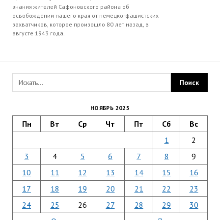
знания жителей Сафоновского района об
освобождении нашего края от немецко-фашистских
захватчиков, которое произошло 80 лет назад, в
августе 1943 года.
НОЯБРЬ 2025
Пн
Вт
Ср
Чт
Пт
Сб
Вс
1
2
3
4
5
6
7
8
9
10
11
12
13
14
15
16
17
18
19
20
21
22
23
24
25
26
27
28
29
30