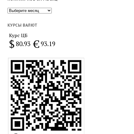
Популярное
за
месяц
КУРСЫ ВАЛЮТ
Курс ЦБ
$
€
80.93
93.19