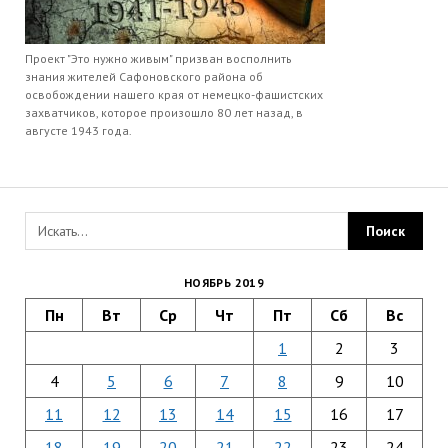
Проект "Это нужно живым" призван восполнить
знания жителей Сафоновского района об
освобождении нашего края от немецко-фашистских
захватчиков, которое произошло 80 лет назад, в
августе 1943 года.
НОЯБРЬ 2019
Пн
Вт
Ср
Чт
Пт
Сб
Вс
1
2
3
4
5
6
7
8
9
10
11
12
13
14
15
16
17
18
19
20
21
22
23
24