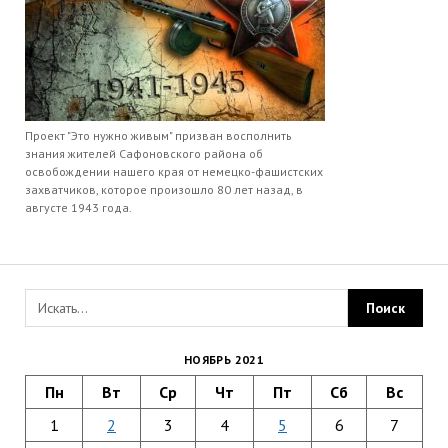
Проект "Это нужно живым" призван восполнить
знания жителей Сафоновского района об
освобождении нашего края от немецко-фашистских
захватчиков, которое произошло 80 лет назад, в
августе 1943 года.
НОЯБРЬ 2021
Пн
Вт
Ср
Чт
Пт
Сб
Вс
1
2
3
4
5
6
7