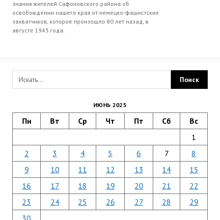
знания жителей Сафоновского района об
освобождении нашего края от немецко-фашистских
захватчиков, которое произошло 80 лет назад, в
августе 1943 года.
ИЮНЬ 2025
Пн
Вт
Ср
Чт
Пт
Сб
Вс
1
2
3
4
5
6
7
8
9
10
11
12
13
14
15
16
17
18
19
20
21
22
23
24
25
26
27
28
29
30