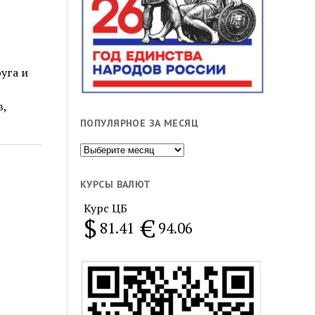
уга и
в,
ПОПУЛЯРНОЕ ЗА МЕСЯЦ
Популярное
за
месяц
КУРСЫ ВАЛЮТ
Курс ЦБ
$
€
81.41
94.06