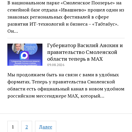
В национальном парке «Смоленское Поозерье» на
семейной базе отдыха «Ивашнево» прошел один из
знаковых региональных фестивалей в сфере
развития ИТ-технологий и бизнеса – «Табтабус».
Он…
Губернатор Василий Анохин и
правительство Смоленской
области теперь в MAX
09.08.2026
Мы продолжаем быть на связи с вами в удобных
форматах. Теперь у правительства Смоленской
области есть официальный канал в новом удобном
российском мессенджере MAX, который…
Навигация
1
2
Далее
по