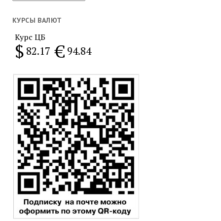
за
месяц
КУРСЫ ВАЛЮТ
Курс ЦБ
$
€
82.17
94.84