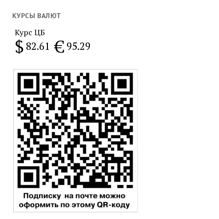
за
месяц
КУРСЫ ВАЛЮТ
Курс ЦБ
$
€
82.61
95.29