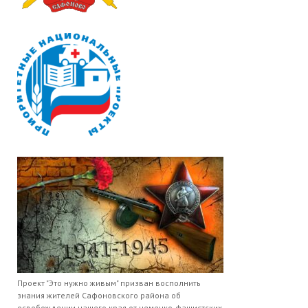
Проект "Это нужно живым" призван восполнить
знания жителей Сафоновского района об
освобождении нашего края от немецко-фашистских