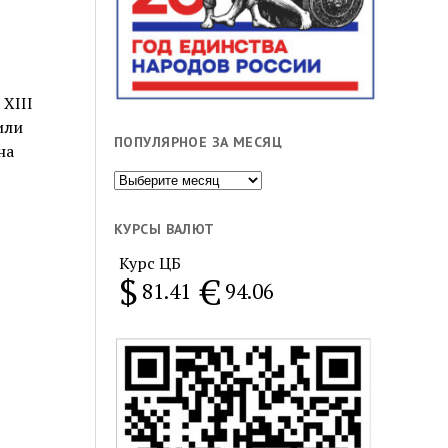
XIII
или
ПОПУЛЯРНОЕ ЗА МЕСЯЦ
на
Популярное
за
месяц
КУРСЫ ВАЛЮТ
Курс ЦБ
$
€
81.41
94.06