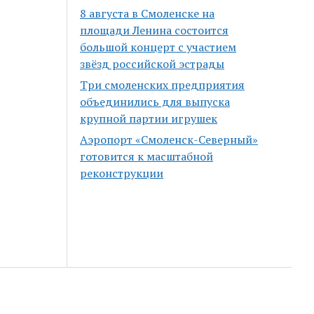
8 августа в Смоленске на
площади Ленина состоится
большой концерт с участием
звёзд российской эстрады
Три смоленских предприятия
объединились для выпуска
крупной партии игрушек
Аэропорт «Смоленск-Северный»
готовится к масштабной
реконструкции
Scroll