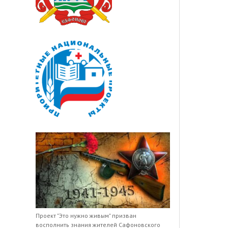
Проект "Это нужно живым" призван
восполнить знания жителей Сафоновского