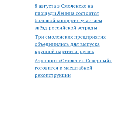
8 августа в Смоленске на
площади Ленина состоится
большой концерт с участием
звёзд российской эстрады
Три смоленских предприятия
объединились для выпуска
крупной партии игрушек
Аэропорт «Смоленск-Северный»
готовится к масштабной
реконструкции
Scroll