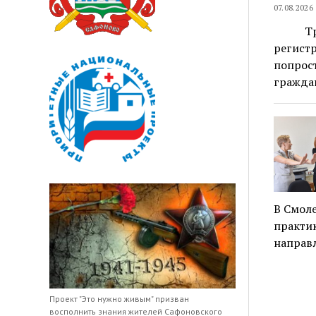
07.08.2026
Трудно
регист
попрост
гражда
В Смоле
практик
направ
Проект "Это нужно живым" призван
восполнить знания жителей Сафоновского