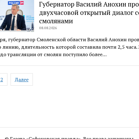
Губернатор Василий Анохин про
двухчасовой открытый диалог с
смолянами
08.08.2026
ря, губернатор Смоленской области Василий Анохин про
линию, длительность которой составила почти 2,5 часа. 
до трансляции от смолян поступило более…
ация
2
Далее
ям
© Газета «Сафоновская правда». Все права защищены.