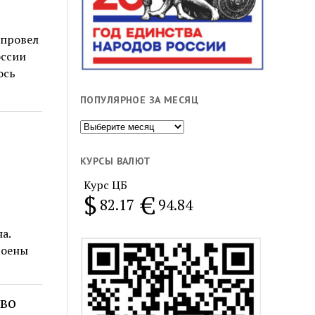
 провел
оссии
ось
ПОПУЛЯРНОЕ ЗА МЕСЯЦ
Популярное
за
месяц
КУРСЫ ВАЛЮТ
Курс ЦБ
$
€
82.17
94.84
а.
роены
 во