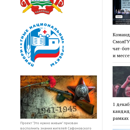
Команда
СмолГУ
чат-бо
и месс
1 декаб
кандида
рамках
Проект "Это нужно живым" призван
восполнить знания жителей Сафоновского