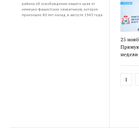
района об освобождении нашего края от
немецко-фашистских захватчиков, которое
произошло 80 лет назад, в августе 1943 года.
25 нояб
Прямую 
недели 
Навиг
1
по
запис