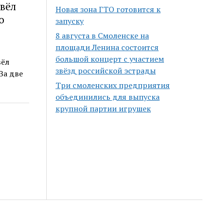
вёл
Новая зона ГТО готовится к
о
запуску
8 августа в Смоленске на
площади Ленина состоится
большой концерт с участием
вёл
звёзд российской эстрады
За две
Три смоленских предприятия
объединились для выпуска
крупной партии игрушек