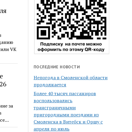
ля
з
зданию
пили VK
ПОСЛЕДНИЕ НОВОСТИ
е
Непогода в Смоленской области
26
продолжается
Более 40 тысяч пассажиров
воспользовались
ние за
трансграничными
в
пригородными поездами из
все…
Смоленска в Витебск и Оршу с
апреля по июль