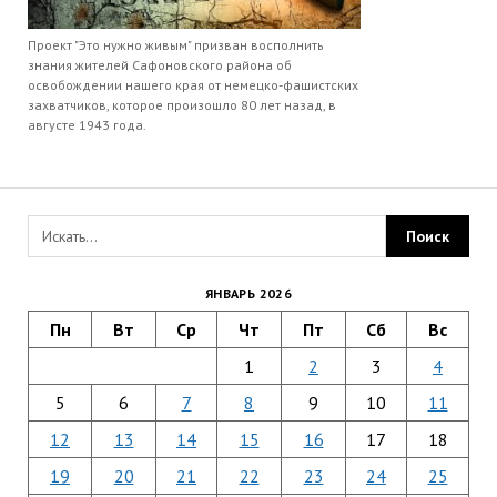
Проект "Это нужно живым" призван восполнить
знания жителей Сафоновского района об
освобождении нашего края от немецко-фашистских
захватчиков, которое произошло 80 лет назад, в
августе 1943 года.
ЯНВАРЬ 2026
Пн
Вт
Ср
Чт
Пт
Сб
Вс
1
2
3
4
5
6
7
8
9
10
11
12
13
14
15
16
17
18
19
20
21
22
23
24
25